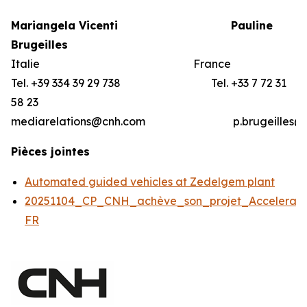
Mariangela Vicenti
Pauline
Brugeilles
Italie France
Tel. +39 334 39 29 738 Tel. +33 7 72 31
58 23
mediarelations@cnh.com p.brugeilles@bar
Pièces jointes
Automated guided vehicles at Zedelgem plant
20251104_CP_CNH_achève_son_projet_Accelerato
FR