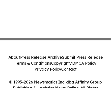
About
Press Release Archive
Submit Press Release
Terms & Conditions
Copyright/DMCA Policy
Privacy Policy
Contact
© 1995-2026 Newsmatics Inc. dba Affinity Group
Publishing & Logistics News Online. All Rights
Reserved.
Cookie Settings / Your Privacy Choices