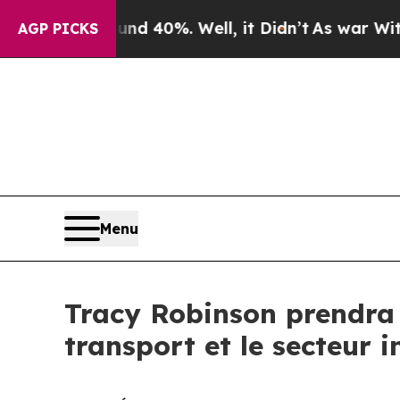
oor Around 40%. Well, it Didn’t
As war With Ir
AGP PICKS
Menu
Tracy Robinson prendra l
transport et le secteur 