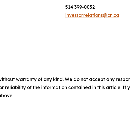
514 399-0052
investor.relations@cn.ca
without warranty of any kind. We do not accept any responsib
r reliability of the information contained in this article. I
 above.