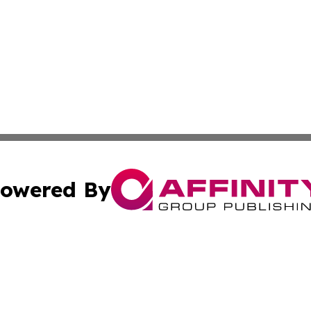
owered By
ubmit Press Release
Terms & Conditions
Copyright/DMCA
 Inc. dba Affinity Group Publishing & Logistics News Onlin
Cookie Settings / Your Privacy Choices