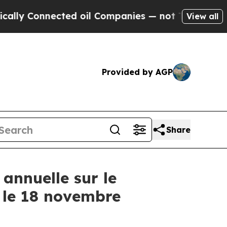
lly Connected oil Companies — not Taxpayers — t
View all
Provided by AGP
Share
annuelle sur le
a le 18 novembre